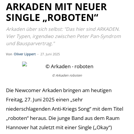
ARKADEN MIT NEUER
SINGLE „ROBOTEN“
Arkaden über sich selbst: "Das hier sind ARKADEN.
Vier Typen, irgendwo zwischen Peter Pan-Syndrom
und Bausparvertrag."
Von
Oliver Lippert
-
27. Juni 2025
© Arkaden roboten
Die Newcomer Arkaden bringen am heutigen
Freitag, 27. Juni 2025 einen „sehr
niederschlagenden Anti-Kriegs Song“ mit dem Titel
„roboten“ heraus. Die junge Band aus dem Raum
Hannover hat zuletzt mit einer Single („Okay“)