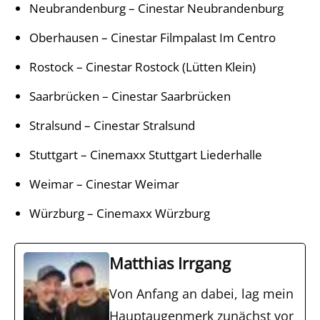
Neubrandenburg
–
Cinestar
Neubrandenburg
Oberhausen
–
Cinestar
Filmpalast Im Centro
Rostock
–
Cinestar
Rostock (Lütten Klein)
Saarbrücken
–
Cinestar
Saarbrücken
Stralsund
–
Cinestar
Stralsund
Stuttgart
–
Cinemaxx
Stuttgart Liederhalle
Weimar
–
Cinestar
Weimar
Würzburg
–
Cinemaxx
Würzburg
Matthias Irrgang
Von Anfang an dabei, lag mein
Hauptaugenmerk zunächst vor