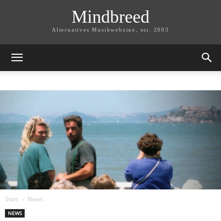
Mindbreed
Alternatives Musikwebzine, est. 2003
Start
News
NEWS