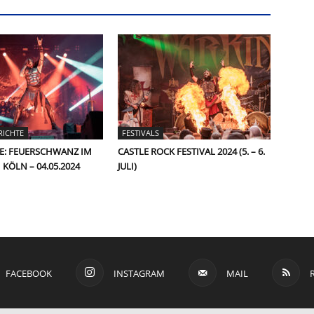
RICHTE
FESTIVALS
E: FEUERSCHWANZ IM
CASTLE ROCK FESTIVAL 2024 (5. – 6.
KÖLN – 04.05.2024
JULI)
FACEBOOK
INSTAGRAM
MAIL