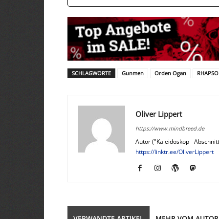
SCHLAGWORTE
Gunmen
Orden Ogan
RHAPSOD
Oliver Lippert
https://www.mindbreed.de
Autor ("Kaleidoskop - Abschnitt
https://linktr.ee/OliverLippert
VERWANDTE ARTIKEL
MEHR VOM AUTOR