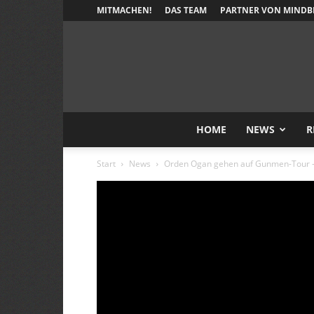
MITMACHEN!
DAS TEAM
PARTNER VON MINDB
HOME
NEWS
R
Start
News
Orden Ogan gehen auf Gunmen-Tour – 