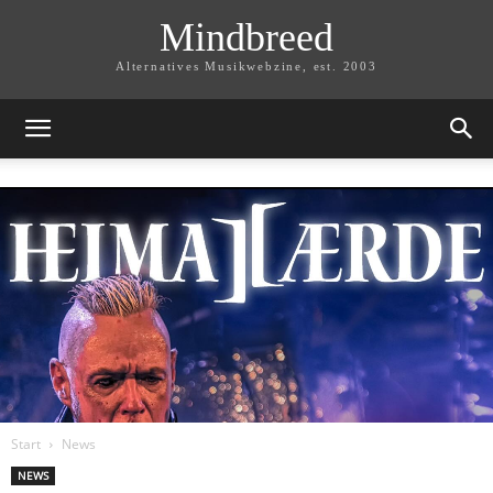
Mindbreed
Alternatives Musikwebzine, est. 2003
Start
News
NEWS