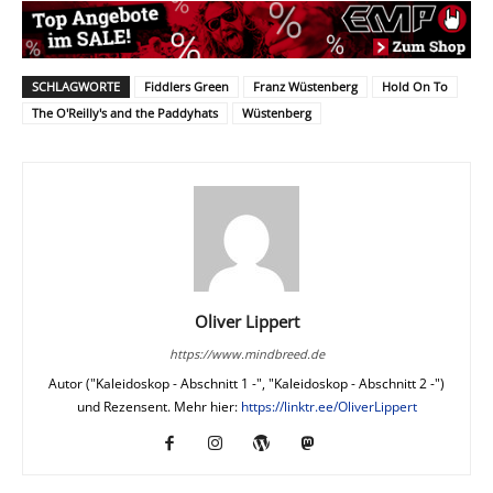
SCHLAGWORTE
Fiddlers Green
Franz Wüstenberg
Hold On To
The O'Reilly's and the Paddyhats
Wüstenberg
Oliver Lippert
https://www.mindbreed.de
Autor ("Kaleidoskop - Abschnitt 1 -", "Kaleidoskop - Abschnitt 2 -")
und Rezensent. Mehr hier:
https://linktr.ee/OliverLippert