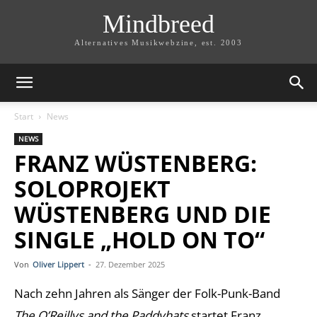
Mindbreed
Alternatives Musikwebzine, est. 2003
Start
News
NEWS
FRANZ WÜSTENBERG:
SOLOPROJEKT
WÜSTENBERG UND DIE
SINGLE „HOLD ON TO“
Von
Oliver Lippert
-
27. Dezember 2025
Nach zehn Jahren als Sänger der Folk-Punk-Band
The O’Reillys and the Paddyhats
startet Franz