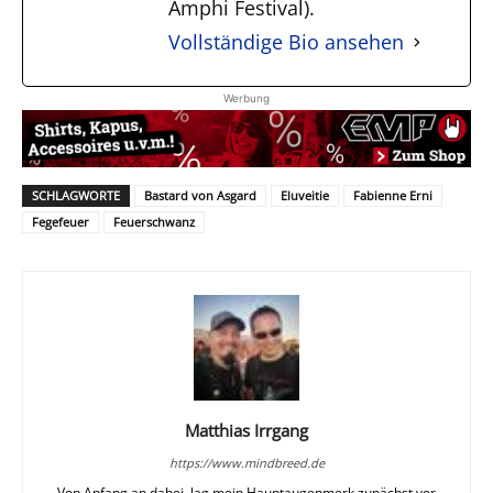
Amphi Festival).
Vollständige Bio ansehen
Werbung
SCHLAGWORTE
Bastard von Asgard
Eluveitie
Fabienne Erni
Fegefeuer
Feuerschwanz
Matthias Irrgang
https://www.mindbreed.de
Von Anfang an dabei, lag mein Hauptaugenmerk zunächst vor