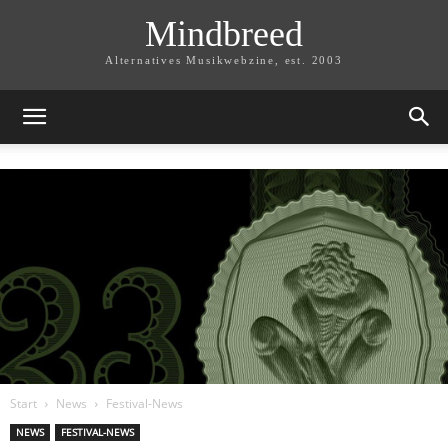
Mindbreed
Alternatives Musikwebzine, est. 2003
Start
News
Festival-News
NEWS
FESTIVAL-NEWS