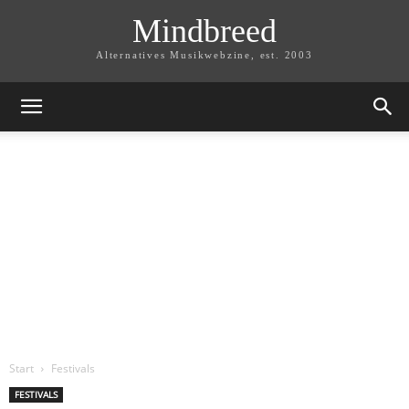
Mindbreed
Alternatives Musikwebzine, est. 2003
Start
Festivals
FESTIVALS