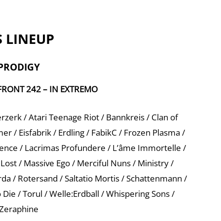
S LINEUP
PRODIGY
FRONT 242 – IN EXTREMO
zerk / Atari Teenage Riot / Bannkreis / Clan of
 / Eisfabrik / Erdling / FabikC / Frozen Plasma /
dence / Lacrimas Profundere / L’âme Immortelle /
Lost / Massive Ego / Merciful Nuns / Ministry /
a / Rotersand / Saltatio Mortis / Schattenmann /
Die / Torul / Welle:Erdball / Whispering Sons /
Zeraphine