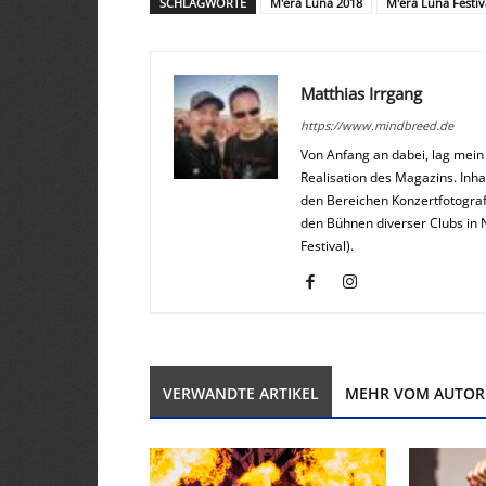
SCHLAGWORTE
M'era Luna 2018
M'era Luna Festiv
Matthias Irrgang
https://www.mindbreed.de
Von Anfang an dabei, lag mei
Realisation des Magazins. Inha
den Bereichen Konzertfotograf
den Bühnen diverser Clubs in 
Festival).
VERWANDTE ARTIKEL
MEHR VOM AUTOR