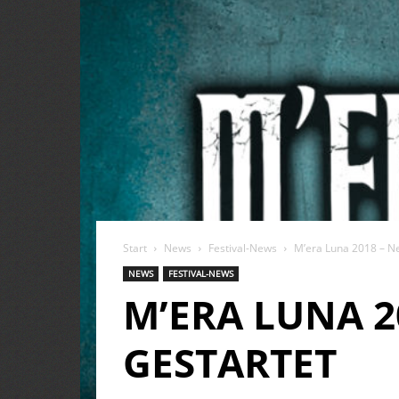
Start
News
Festival-News
M’era Luna 2018 – N
NEWS
FESTIVAL-NEWS
M’ERA LUNA 
GESTARTET