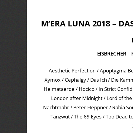
M’ERA LUNA 2018 – DA
EISBRECHER – 
Aesthetic Perfection / Apoptygma Ber
Xymox / Cephalgy / Das Ich / Die Kammer
Heimataerde / Hocico / In Strict Confi
London after Midnight / Lord of the 
Nachtmahr / Peter Heppner / Rabia Sord
Tanzwut / The 69 Eyes / Too Dead to 