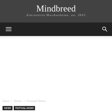
Mindbreed
Alternatives Musikwebzine, est. 2003
Start
News
Festival-News
NEWS
FESTIVAL-NEWS