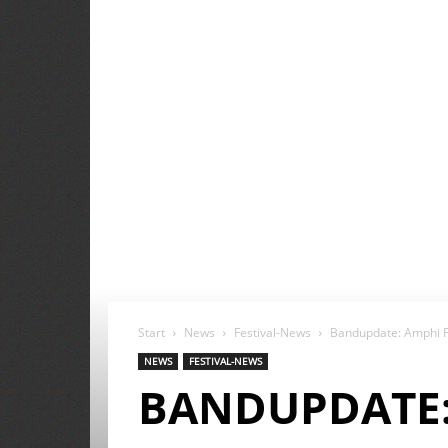
Start
News
Festival-News
Bandupdate: Amphi F
NEWS
FESTIVAL-NEWS
BANDUPDATE: 