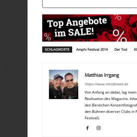
SCHLAGWORTE
Amphi Festival 2014
Der Tod
K
Matthias Irrgang
https://www.mindbreed.de
Von Anfang an dabei, lag mei
Realisation des Magazins. Inha
den Bereichen Konzertfotograf
den Bühnen diverser Clubs in 
Festival).