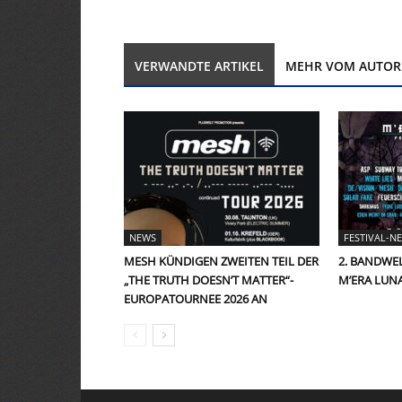
VERWANDTE ARTIKEL
MEHR VOM AUTOR
NEWS
FESTIVAL-N
MESH KÜNDIGEN ZWEITEN TEIL DER
2. BANDWEL
„THE TRUTH DOESN’T MATTER“-
M’ERA LUNA
EUROPATOURNEE 2026 AN