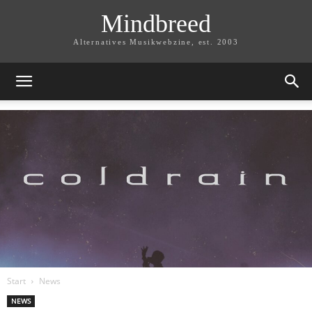
Mindbreed
Alternatives Musikwebzine, est. 2003
Start
News
NEWS