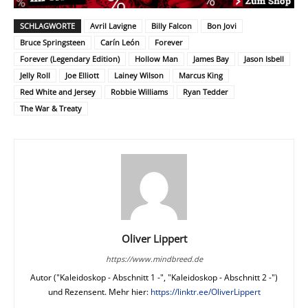
SCHLAGWORTE
Avril Lavigne
Billy Falcon
Bon Jovi
Bruce Springsteen
Carín León
Forever
Forever (Legendary Edition)
Hollow Man
James Bay
Jason Isbell
Jelly Roll
Joe Elliott
Lainey Wilson
Marcus King
Red White and Jersey
Robbie Williams
Ryan Tedder
The War & Treaty
Oliver Lippert
https://www.mindbreed.de
Autor ("Kaleidoskop - Abschnitt 1 -", "Kaleidoskop - Abschnitt 2 -")
und Rezensent. Mehr hier:
https://linktr.ee/OliverLippert