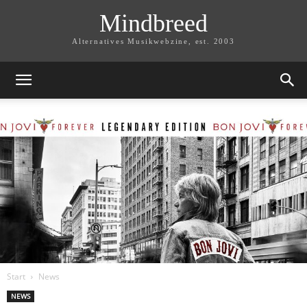
Mindbreed
Alternatives Musikwebzine, est. 2003
Start
News
NEWS