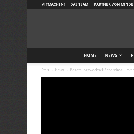
MITMACHEN!
DAS TEAM
PARTNER VON MINDB
HOME
NEWS
R
Start
News
Besetzungswechsel: Schandmaul mit