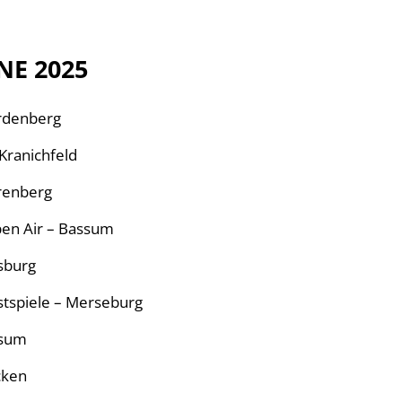
NE 2025
ardenberg
 Kranichfeld
hrenberg
pen Air – Bassum
sburg
stspiele – Merseburg
ssum
cken