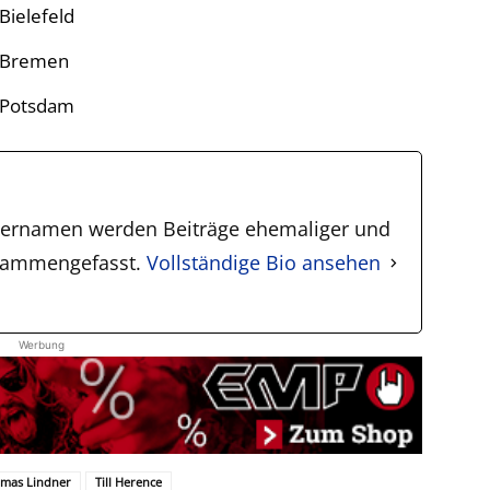
Bielefeld
– Bremen
– Potsdam
zernamen werden Beiträge ehemaliger und
zusammengefasst.
Vollständige Bio ansehen
Werbung
mas Lindner
Till Herence