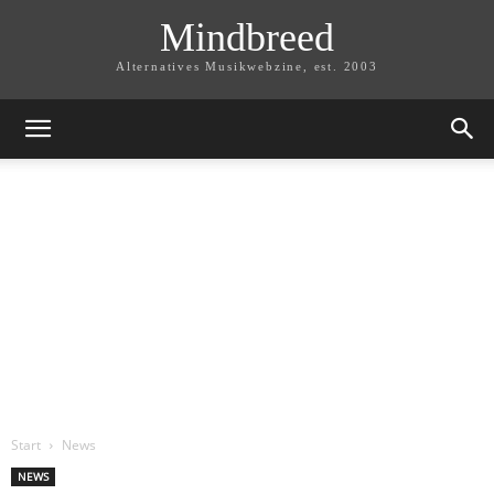
Mindbreed
Alternatives Musikwebzine, est. 2003
Start
News
NEWS