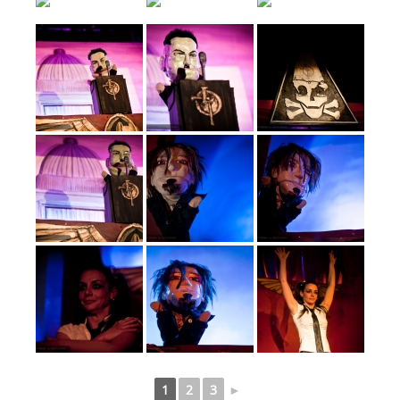
1
2
3
►