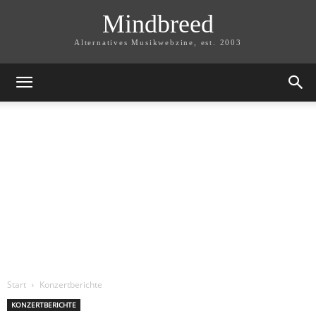
Mindbreed
Alternatives Musikwebzine, est. 2003
Start
Konzertberichte
KONZERTBERICHTE