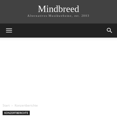
Mindbreed
Alternatives Musikwebzine, est. 2003
Start
Konzertberichte
KONZERTBERICHTE