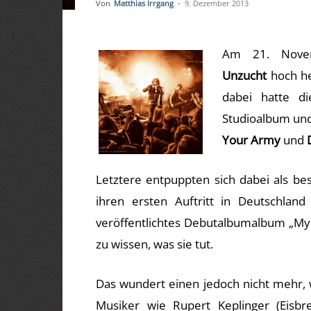
Von
Matthias Irrgang
-
9. Dezember 2013
Am 21. Nove
Unzucht
hoch he
dabei hatte d
Studioalbum und
Your Army
und
Letztere entpuppten sich dabei als b
ihren ersten Auftritt in Deutschlan
veröffentlichtes Debutalbumalbum „My 
zu wissen, was sie tut.
Das wundert einen jedoch nicht mehr, 
Musiker wie Rupert Keplinger (Eisb