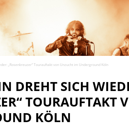
eder: „Rosenkreuzer“ Tourauftakt von Unzucht im Underground Köln
N DREHT SICH WIED
ER“ TOURAUFTAKT 
OUND KÖLN