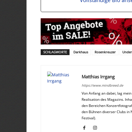
Vollständige Bio an
SCHLAGWORTE
Darkhaus
Rosenkreuzer
Under
Matthias Irrgang
https://www.mindbreed.de
Von Anfang an dabei, lag mei
Realisation des Magazins. Inha
den Bereichen Konzertfotograf
den Bühnen diverser Clubs in 
Festival).