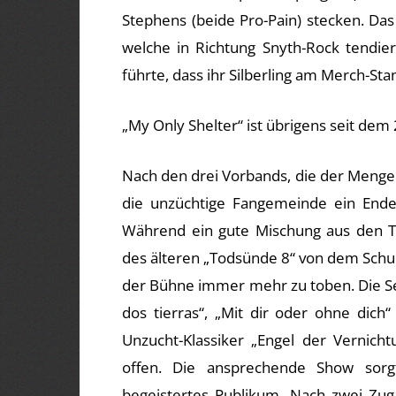
Stephens (beide Pro-Pain) stecken. Das
welche in Richtung Snyth-Rock tendi
führte, dass ihr Silberling am Merch-Sta
„My Only Shelter“ ist übrigens seit de
Nach den drei Vorbands, die der Menge 
die unzüchtige Fangemeinde ein Ende
Während ein gute Mischung aus den T
des älteren „Todsünde 8“ von dem Schu
der Bühne immer mehr zu toben. Die Setl
dos tierras“, „Mit dir oder ohne dic
Unzucht-Klassiker „Engel der Vernich
offen. Die ansprechende Show sor
begeistertes Publikum. Nach zwei Zu