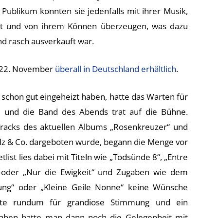
 Publikum konnten sie jedenfalls mit ihrer Musik,
ert und von ihrem Können überzeugen, was dazu
nd rasch ausverkauft war.
m 22. November
überall in Deutschland erhältlich
.
schon gut eingeheizt haben, hatte das Warten für
 und die Band des Abends trat auf die Bühne.
racks des aktuellen Albums „Rosenkreuzer“ und
lz & Co. dargeboten wurde, begann die Menge vor
ist lies dabei mit Titeln wie „Todsünde 8“, „Entre
h“ oder „Nur die Ewigkeit“ und Zugaben wie dem
tung“ oder „Kleine Geile Nonne“ keine Wünsche
gte rundum für grandiose Stimmung und ein
gaben hatte man dann noch die Gelegenheit mit