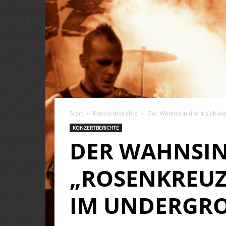
Start
Konzertberichte
Der Wahnsinn dreht sich wi
KONZERTBERICHTE
DER WAHNSIN
„ROSENKREUZ
IM UNDERGR