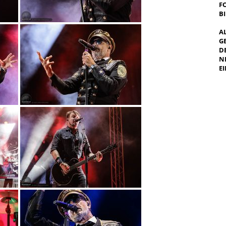
F
B
A
G
E
E
I