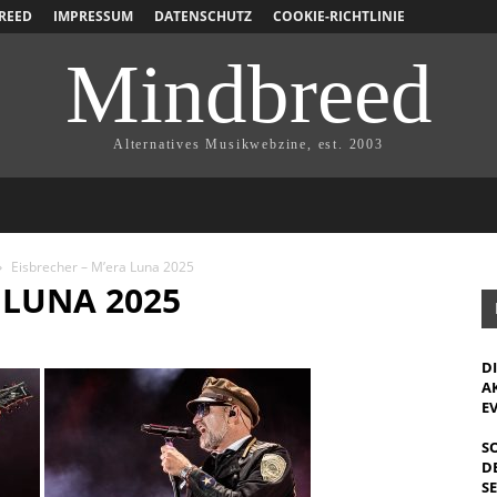
REED
IMPRESSUM
DATENSCHUTZ
COOKIE-RICHTLINIE
Mindbreed
Alternatives Musikwebzine, est. 2003
Eisbrecher – M’era Luna 2025
 LUNA 2025
D
A
E
S
D
S