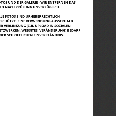
OTOS UND DER GALERIE - WIR ENTFERNEN DAS
ILD NACH PRÜFUNG UNVERZÜGLICH.
LLE FOTOS SIND URHEBERRECHTLICH
ESCHÜTZT. EINE VERWENDUNG AUSSERHALB D
R VERLINKUNG (Z.B. UPLOAD IN SOZIALEN N
TZWERKEN, WEBSITES, VERÄNDERUNG) BEDARF E
NER SCHRIFTLICHEN EINVERSTÄNDNIS.