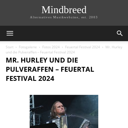
Mindbreed
Alternatives Musikwebzine, est. 2003
Start
Fotogalerie
Fotos 2024
Feuertal Festival 2024
Mr. Hurley
und die Pulveraffen – Feuertal Festival 2024
MR. HURLEY UND DIE
PULVERAFFEN – FEUERTAL
FESTIVAL 2024