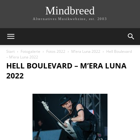
Mindbreed
Alternatives Musikwebzine, est. 2003
Start
Fotogalerie
Fotos 2022
M’era Luna 2022
Hell Boulevard
– M’era Luna 2022
HELL BOULEVARD – M’ERA LUNA
2022