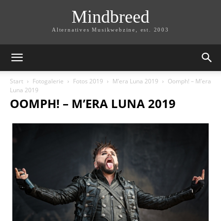
Mindbreed
Alternatives Musikwebzine, est. 2003
Start
Fotogalerie
Fotos 2019
M’era Luna 2019
Oomph! – M’era
Luna 2019
OOMPH! – M’ERA LUNA 2019