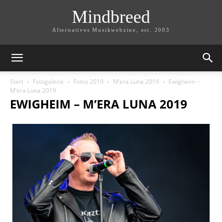
Mindbreed
Alternatives Musikwebzine, est. 2003
Start
Fotogalerie
Fotos 2019
M’era Luna 2019
Ewigheim –
M’era Luna 2019
EWIGHEIM – M’ERA LUNA 2019