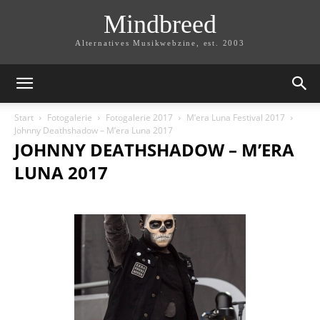
Mindbreed
Alternatives Musikwebzine, est. 2003
Start
Fotogalerie
Fotogalerie 2017
M’era Luna Festival 2017
Johnny Deathshadow – M’era Luna 2017
JOHNNY DEATHSHADOW – M’ERA
LUNA 2017