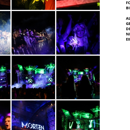
F
B
A
G
E
E
I