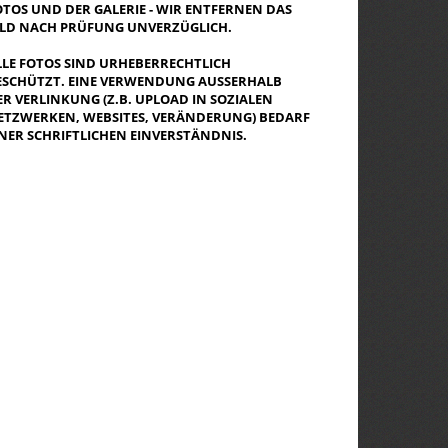
OTOS UND DER GALERIE - WIR ENTFERNEN DAS
ILD NACH PRÜFUNG UNVERZÜGLICH.
LLE FOTOS SIND URHEBERRECHTLICH
ESCHÜTZT. EINE VERWENDUNG AUSSERHALB D
R VERLINKUNG (Z.B. UPLOAD IN SOZIALEN N
TZWERKEN, WEBSITES, VERÄNDERUNG) BEDARF E
NER SCHRIFTLICHEN EINVERSTÄNDNIS.