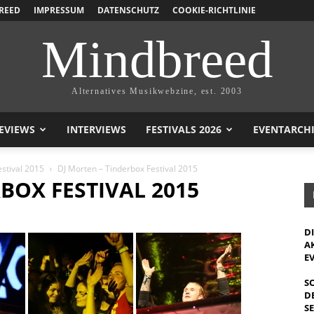
REED
IMPRESSUM
DATENSCHUTZ
COOKIE-RICHTLINIE
Mindbreed
Alternatives Musikwebzine, est. 2003
EVIEWS
INTERVIEWS
FESTIVALS 2026
EVENTARCH
stival 2015
DJ Morten – Tinderbox Festival 2015
BOX FESTIVAL 2015
D
A
E
S
D
S