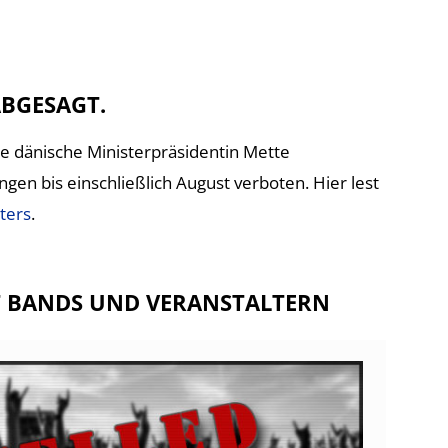
ABGESAGT
.
ie dänische Ministerpräsidentin Mette
en bis einschließlich August verboten. Hier lest
lters
.
T BANDS UND VERANSTALTERN