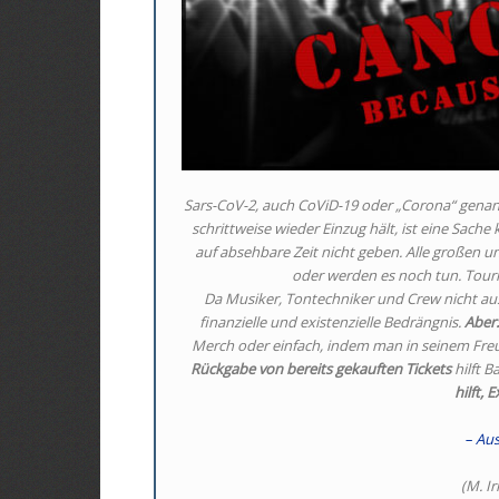
Sars-CoV-2, auch CoViD-19 oder „Corona“ genannt
schrittweise wieder Einzug hält, ist eine Sache
auf absehbare Zeit nicht geben. Alle großen u
oder werden es noch tun. Tour
Da Musiker, Tontechniker und Crew nicht aus 
finanzielle und existenzielle Bedrängnis.
Aber:
Merch oder einfach, indem man in seinem Fr
Rückgabe von bereits gekauften Tickets
hilft B
hilft, 
– Aus
(M. I