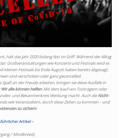
, hält das Jahr 2020 bislang fest im Griff. Während der Alltag
 klar: Großveranstaltungen wie Konzerte und Festivals wird es
nd kleinen Festivals bis Ende August haben bereits abgesagt,
neen sind verschoben oder ganz gecancelled.
Spaß an der Freude arbeiten, bringen sie diese Ausfälle in
 Wir alle können helfen
: Mit dem Kauf von Tonträgern oder
eundes- und Bekanntenkreis Werbung macht. Auch die
Nicht-
ands wie Veranstaltern, durch diese Zeiten zu kommen – und
Existenzen zu sichern
!
führlicher Artikel –
rrgang / Mindbreed)