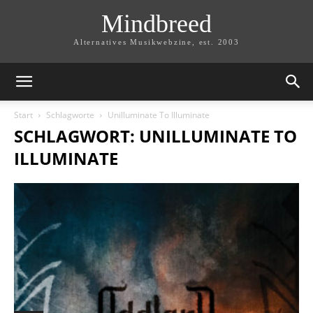
Mindbreed
Alternatives Musikwebzine, est. 2003
Start
Schlagworte
Unilluminate To Illuminate
SCHLAGWORT: UNILLUMINATE TO
ILLUMINATE