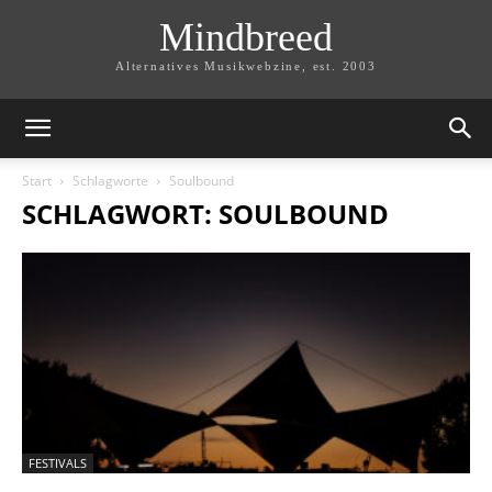
Mindbreed
Alternatives Musikwebzine, est. 2003
Start
Schlagworte
Soulbound
SCHLAGWORT: SOULBOUND
FESTIVALS