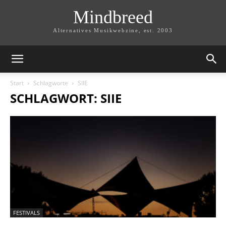
Mindbreed
Alternatives Musikwebzine, est. 2003
Start
Schlagworte
SIIE
SCHLAGWORT: SIIE
FESTIVALS