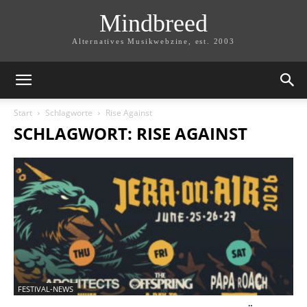
Mindbreed
Alternatives Musikwebzine, est. 2003
Start
Schlagworte
Rise Against
SCHLAGWORT: RISE AGAINST
FESTIVAL-NEWS