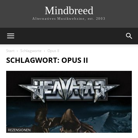
Mindbreed
Alternatives Musikwebzine, est. 2003
Start
Schlagworte
Opus II
SCHLAGWORT: OPUS II
REZENSIONEN