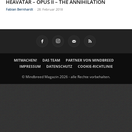
HEAVATAR – OPUS II – THE ANNIHILATION
Fabian Bernhardt
-
28. Februar 2018
MITMACHEN!
DAS TEAM
PARTNER VON MINDBREED
IMPRESSUM
DATENSCHUTZ
COOKIE-RICHTLINIE
© Mindbreed Magazin 2026 - alle Rechte vorbehalten.