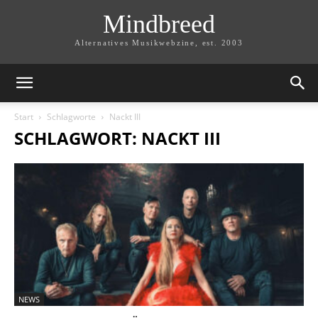
Mindbreed
Alternatives Musikwebzine, est. 2003
Start
Schlagworte
Nackt III
SCHLAGWORT: NACKT III
NEWS