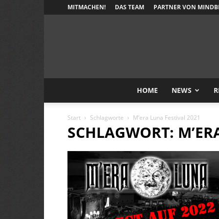
MITMACHEN!
DAS TEAM
PARTNER VON MINDB
HOME
NEWS
R
Start
Schlagworte
M’era Luna Festival 2021
SCHLAGWORT: M’ERA