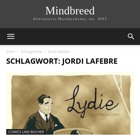
Mindbreed
Alternatives Musikwebzine, est. 2003
Start
Schlagworte
Jordi Lafebre
SCHLAGWORT: JORDI LAFEBRE
COMICS UND BÜCHER