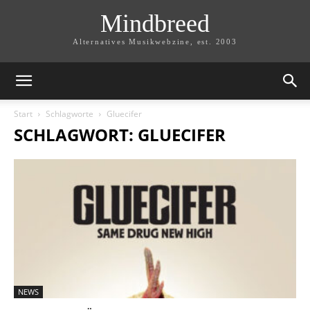
Mindbreed
Alternatives Musikwebzine, est. 2003
Start
Schlagworte
Gluecifer
SCHLAGWORT: GLUECIFER
NEWS