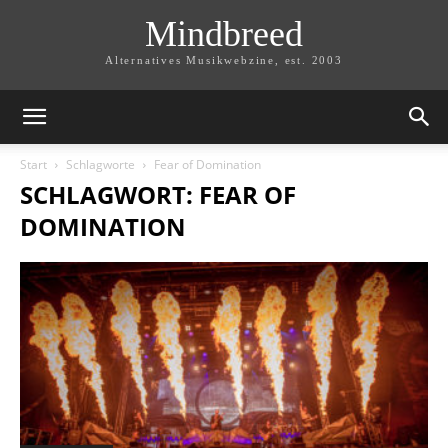
Mindbreed
Alternatives Musikwebzine, est. 2003
Start
Schlagworte
Fear of Domination
SCHLAGWORT: FEAR OF
DOMINATION