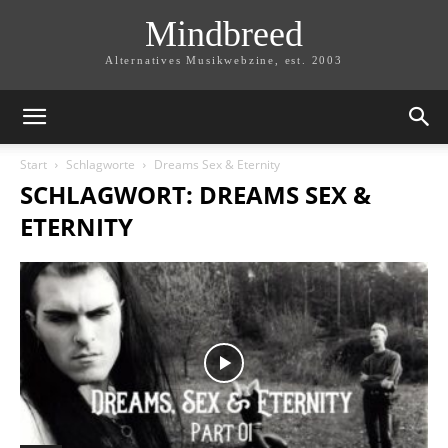
Mindbreed
Alternatives Musikwebzine, est. 2003
Start
Schlagworte
Dreams Sex & Eternity
SCHLAGWORT: DREAMS SEX &
ETERNITY