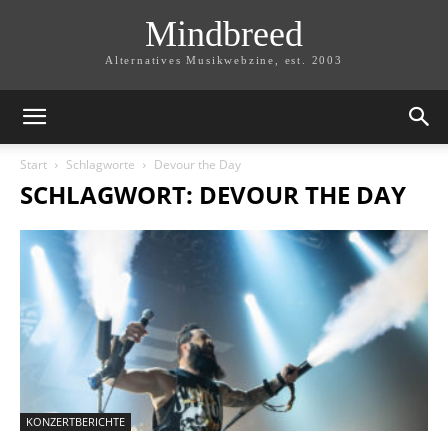
Mindbreed
Alternatives Musikwebzine, est. 2003
Start
Schlagworte
Devour the Day
SCHLAGWORT: DEVOUR THE DAY
KONZERTBERICHTE