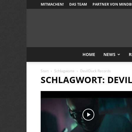
MITMACHEN!
DAS TEAM
PARTNER VON MINDB
HOME
NEWS
R
Start
Schlagworte
DevilDuck Records
SCHLAGWORT: DEVI