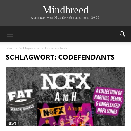
Mindbreed
Alternatives Musikwebzine, est. 2003
Start
Schlagworte
Codefendants
SCHLAGWORT: CODEFENDANTS
NEWS