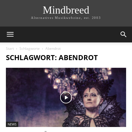
Mindbreed
Alternatives Musikwebzine, est. 2003
Start
Schlagworte
Abendrot
SCHLAGWORT: ABENDROT
NEWS