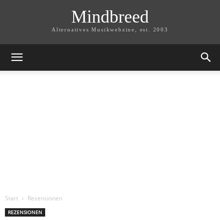
Mindbreed
Alternatives Musikwebzine, est. 2003
Start
Rezensionen
REZENSIONEN