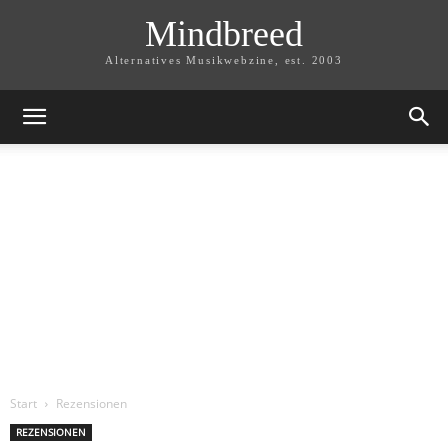
Mindbreed
Alternatives Musikwebzine, est. 2003
Start
Rezensionen
REZENSIONEN