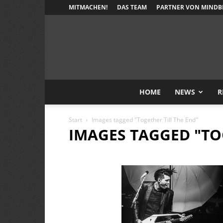
MITMACHEN!
DAS TEAM
PARTNER VON MINDB
HOME
NEWS
R
Start
Images tagged "Together Till The End"
IMAGES TAGGED "TO