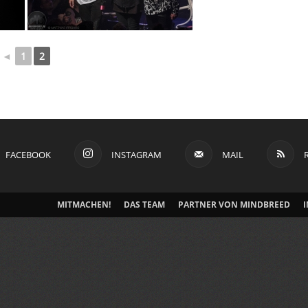
◄
1
2
FACEBOOK
INSTAGRAM
MAIL
MITMACHEN!
DAS TEAM
PARTNER VON MINDBREED