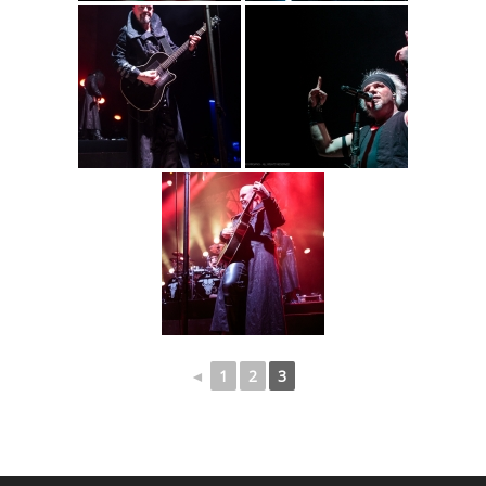
◄
1
2
3