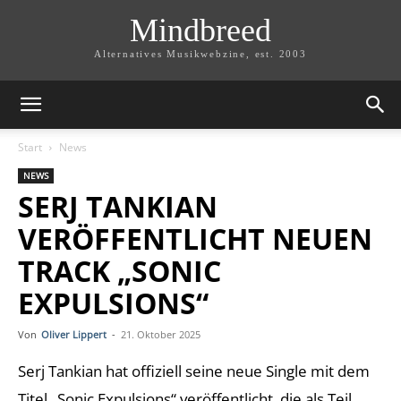
Mindbreed
Alternatives Musikwebzine, est. 2003
Start
News
NEWS
SERJ TANKIAN
VERÖFFENTLICHT NEUEN
TRACK „SONIC
EXPULSIONS“
Von
Oliver Lippert
-
21. Oktober 2025
Serj Tankian hat offiziell seine neue Single mit dem
Titel „Sonic Expulsions“ veröffentlicht, die als Teil