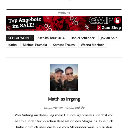
Werbung
SCHLAGWORTE
Asen'ka Tour 2014
Daniel Schröder
Jovian Spin
Kafka
Michael Puchala
Samsas Traum
Weena Morloch
Matthias Irrgang
https://www.mindbreed.de
Von Anfang an dabei, lag mein Hauptaugenmerk zunächst vor
allem auf der technischen Realisation des Magazins. Inhaltlich
habe ich mich über die Jahre vom Allrounder weg, hin zu den