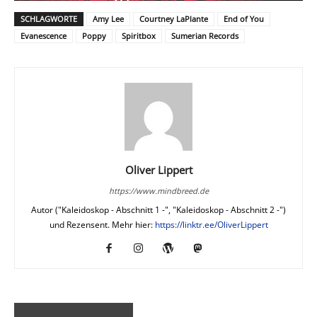
SCHLAGWORTE
Amy Lee
Courtney LaPlante
End of You
Evanescence
Poppy
Spiritbox
Sumerian Records
Oliver Lippert
https://www.mindbreed.de
Autor ("Kaleidoskop - Abschnitt 1 -", "Kaleidoskop - Abschnitt 2 -")
und Rezensent. Mehr hier:
https://linktr.ee/OliverLippert