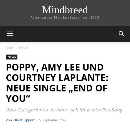
Mindbreed
Alternatives Musikwebzine, est. 2003
Start
News
NEWS
POPPY, AMY LEE UND
COURTNEY LAPLANTE:
NEUE SINGLE „END OF
YOU“
Rock-Ssängerinnen vereinen sich für kraftvollen Song
Von
Oliver Lippert
-
5. September 2025