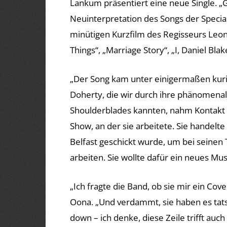
Lankum präsentiert eine neue Single. 
Neuinterpretation des Songs der Specia
minütigen Kurzfilm des Regisseurs Le
Things“, „Marriage Story“, „I, Daniel Blak
„Der Song kam unter einigermaßen kuri
Doherty, die wir durch ihre phänomenal
Shoulderblades kannten, nahm Kontakt 
Show, an der sie arbeitete. Sie handelt
Belfast geschickt wurde, um bei seinen
arbeiten. Sie wollte dafür ein neues Mu
„Ich fragte die Band, ob sie mir ein Co
Oona. „Und verdammt, sie haben es tatsä
down – ich denke, diese Zeile trifft auc