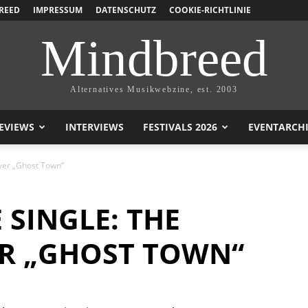
REED
IMPRESSUM
DATENSCHUTZ
COOKIE-RICHTLINIE
Mindbreed
Alternatives Musikwebzine, est. 2003
EVIEWS
INTERVIEWS
FESTIVALS 2026
EVENTARCH
ver „Ghost Town“
SINGLE: THE
ER „GHOST TOWN“