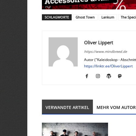
SCHLAGWORTE
Ghost Town
Lankum
The Speci
Oliver Lippert
https://www.mindbreed.de
Autor ("Kaleidoskop - Abschnitt
https://linktr.ee/OliverLippert
VERWANDTE ARTIKEL
MEHR VOM AUTOR