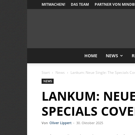
MITMACHEN!
DAS TEAM
PARTNER VON MINDB
HOME
NEWS
R
Start
News
Lankum: Neue Single: The Specials Co
NEWS
LANKUM: NEUE 
SPECIALS COV
Von
Oliver Lippert
-
30. Oktober 2025