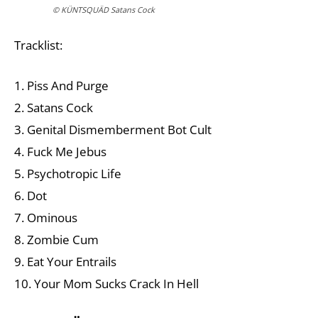
© KÜNTSQUÄD Satans Cock
Tracklist:
1. Piss And Purge
2. Satans Cock
3. Genital Dismemberment Bot Cult
4. Fuck Me Jebus
5. Psychotropic Life
6. Dot
7. Ominous
8. Zombie Cum
9. Eat Your Entrails
10. Your Mom Sucks Crack In Hell