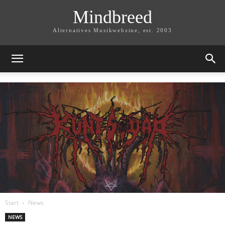
Mindbreed
Alternatives Musikwebzine, est. 2003
Start
News
NEWS